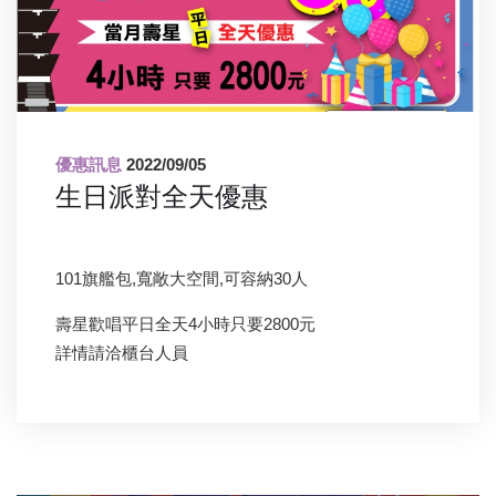
優惠訊息
2022/09/05
生日派對全天優惠
101旗艦包,寬敞大空間,可容納30人
壽星歡唱平日全天4小時只要2800元
詳情請洽櫃台人員